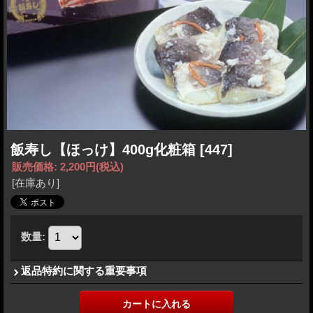
飯寿し【ほっけ】400g化粧箱
[447]
販売価格
:
2,200円
(税込)
[在庫あり]
数量
:
返品特約に関する重要事項