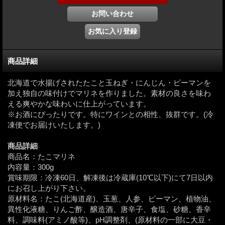
商品詳細
北海道で水揚げされたたこと玉ねぎ・にんじん・ピーマンを
加え独自の味付けでマリネを作りました。素材の良さを味わ
える爽やかな味わいに仕上がっています。
※お酒にぴったりです。特にワインとの相性、抜群です。(冷
凍便でお届けいたします。)
商品詳細
商品名：たこマリネ
内容量：300g
賞味期限：冷凍60日、解凍後は冷蔵庫(10℃以下)にて7日以内
にお召し上がり下さい。
原材料名：たこ(北海道産)、玉葱、人参、ピーマン、植物油、
異性化液糖、りんご酢、醸造酒、唐辛子、食塩、砂糖、香辛
料、調味料(アミノ酸等)、pH調整剤、(原材料の一部に大豆・