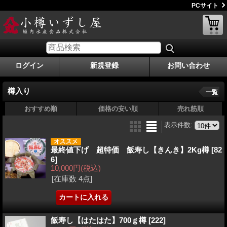
PCサイト
ログイン
新規登録
お問い合わせ
樽入り
一覧
おすすめ順
価格の安い順
売れ筋順
表示件数
:
最終値下げ 超特価 飯寿し【きんき】2Kg樽
[82
6]
10,000円
(税込)
[在庫数 4点]
飯寿し【はたはた】700ｇ樽
[222]