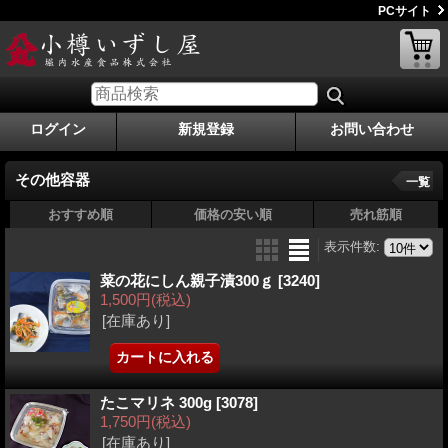
PCサイト
ログイン
新規登録
お問い合わせ
その他容器
一覧
おすすめ順
価格の安い順
売れ筋順
表示件数
:
菜の花にしん親子漬300ｇ
[3240]
1,500円
(税込)
[在庫あり]
たこマリネ 300g
[3078]
1,750円
(税込)
[在庫あり]