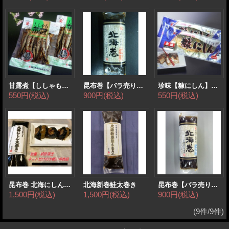
甘露煮【ししゃも】130g
昆布巻【バラ売り】紅さけ
珍味【糠にしん】1尾
550円
(税込)
900円
(税込)
550円
(税込)
昆布巻 北海にしん太巻き
北海新巻鮭太巻き
昆布巻【バラ売り】にしん
1,500円
(税込)
1,500円
(税込)
900円
(税込)
(9件/9件)