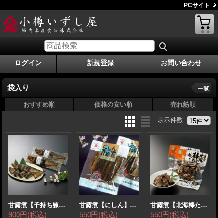
PCサイト
ログイン
新規登録
お問い合わせ
袋入り
一覧
おすすめ順
価格の安い順
売れ筋順
表示件数
:
甘露煮【子持ち鰊一本巻】1本
甘露煮【にしん】110g
甘露煮【北海棒たら炊き】180g
900円
(税込)
550円
(税込)
550円
(税込)